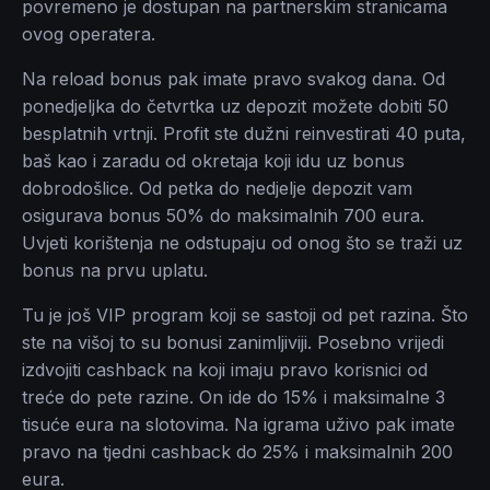
povremeno je dostupan na partnerskim stranicama
ovog operatera.
Na reload bonus pak imate pravo svakog dana. Od
ponedjeljka do četvrtka uz depozit možete dobiti 50
besplatnih vrtnji. Profit ste dužni reinvestirati 40 puta,
baš kao i zaradu od okretaja koji idu uz bonus
dobrodošlice. Od petka do nedjelje depozit vam
osigurava bonus 50% do maksimalnih 700 eura.
Uvjeti korištenja ne odstupaju od onog što se traži uz
bonus na prvu uplatu.
Tu je još VIP program koji se sastoji od pet razina. Što
ste na višoj to su bonusi zanimljiviji. Posebno vrijedi
izdvojiti cashback na koji imaju pravo korisnici od
treće do pete razine. On ide do 15% i maksimalne 3
tisuće eura na slotovima. Na igrama uživo pak imate
pravo na tjedni cashback do 25% i maksimalnih 200
eura.