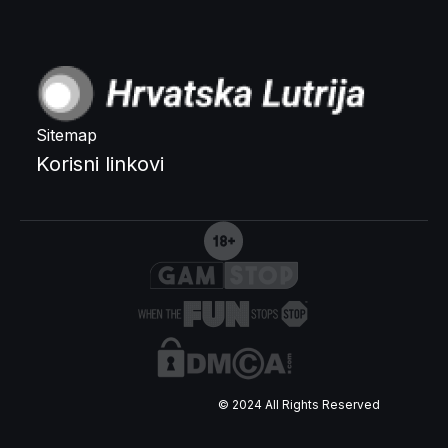
Sitemap
Korisni linkovi
© 2024 All Rights Reserved