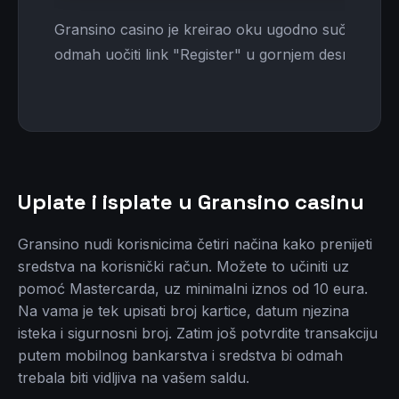
Gransino casino je kreirao oku ugodno sučelje u ko
odmah uočiti link "Register" u gornjem desnom kutu
Uplate i isplate u Gransino casinu
Gransino nudi korisnicima četiri načina kako prenijeti
sredstva na korisnički račun. Možete to učiniti uz
pomoć Mastercarda, uz minimalni iznos od 10 eura.
Na vama je tek upisati broj kartice, datum njezina
isteka i sigurnosni broj. Zatim još potvrdite transakciju
putem mobilnog bankarstva i sredstva bi odmah
trebala biti vidljiva na vašem saldu.