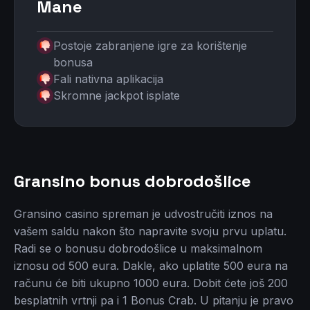
Mane
Postoje zabranjene igre za korištenje
bonusa
Fali nativna aplikacija
Skromne jackpot isplate
Gransino bonus dobrodošlice
Gransino casino spreman je udvostručiti iznos na
vašem saldu nakon što napravite svoju prvu uplatu.
Radi se o bonusu dobrodošlice u maksimalnom
iznosu od 500 eura. Dakle, ako uplatite 500 eura na
računu će biti ukupno 1000 eura. Dobit ćete još 200
besplatnih vrtnji pa i 1 Bonus Crab. U pitanju je pravo