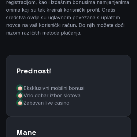
registracijom, kao i izdašnim bonusima namijenjenima
onima koji su tek kreirali korisnički profil. Gratis
sredstva ovdje su uglavnom povezana s uplatom
novca na vaš korisnički račun. Do njih možete doći
nizom različitih metoda plaćanja.
Prednosti
Ekskluzivni mobilni bonusi
Vrlo dobar izbor slotova
Zabavan live casino
Mane