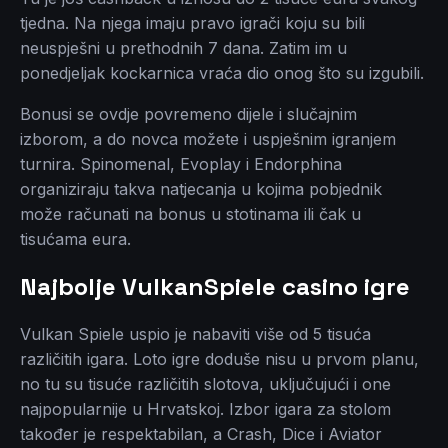
tjedna. Na njega imaju pravo igrači koju su bili
neuspješni u prethodnih 7 dana. Zatim im u
ponedjeljak kockarnica vraća dio onog što su izgubili.
Bonusi se ovdje povremeno dijele i slučajnim
izborom, a do novca možete i uspješnim igranjem
turnira. Spinomenal, Evoplay i Endorphina
organiziraju takva natjecanja u kojima pobjednik
može računati na bonus u stotinama ili čak u
tisućama eura.
Najbolje VulkanSpiele casino igre
Vulkan Spiele uspio je nabaviti više od 5 tisuća
različitih igara.
Loto igre
doduše nisu u prvom planu,
no tu su tisuće različitih slotova, uključujući i one
najpopularnije u Hrvatskoj. Izbor igara za stolom
također je respektabilan, a Crash, Dice i Aviator