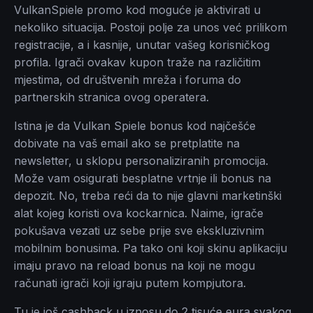
VulkanSpiele promo kod moguće je aktivirati u
nekoliko situacija. Postoji polje za unos već prilikom
registracije, a i kasnije, unutar vašeg korisničkog
profila. Igrači ovakav kupon traže na različitim
mjestima, od društvenih mreža i foruma do
partnerskih stranica ovog operatera.
Istina je da Vulkan Spiele bonus kod najčešće
dobivate na vaš email ako se pretplatite na
newsletter, u sklopu personaliziranih promocija.
Može vam osigurati besplatne vrtnje ili bonus na
depozit. No, treba reći da to nije glavni marketinški
alat kojeg koristi ova kockarnica. Naime, igrače
pokušava vezati uz sebe prije sve ekskluzivnim
mobilnim bonusima. Pa tako oni koji skinu aplikaciju
imaju pravo na reload bonus na koji ne mogu
računati igrači koji igraju putem kompjutora.
Tu je još cashback u iznosu do 2 tisuće eura svakog