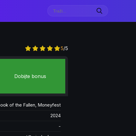
5
/5
Dobijte bonus
ook of the Fallen, Moneyfest
2024
-