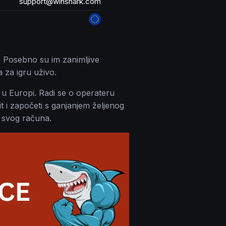
support@winshark.com
. Posebno su im zanimljive
a za igru uživo.
 u Europi. Radi se o operateru
zit i započeti s ganjanjem željenog
r svog računa.