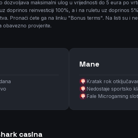
dozvoljava maksimalni ulog u vrijednosti do 5 eura po vrtn
 uz doprinos reinvesticiji 100%, a i na ruletu uz doprinos 5%.
stva. Pronaći ćete ga na linku "Bonus terms". Na listi su i n
a obavezno provjerite.
Mane
 dana
Kratak rok otključav
ivo
Nedostaje sportsko k
Fale Microgaming slot
shark casina