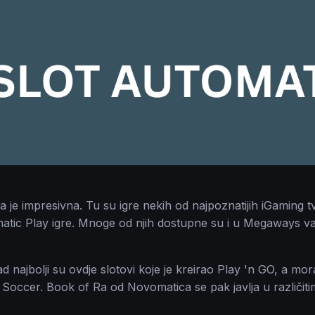
a je impresivna. Tu su igre nekih od najpoznatijih iGaming
ic Play igre. Mnoge od njih dostupne su i u Megaways vari
najbolji su ovdje slotovi koje je kreirao Play 'n GO, a mo
Soccer. Book of Ra od Novomatica se pak javlja u različiti