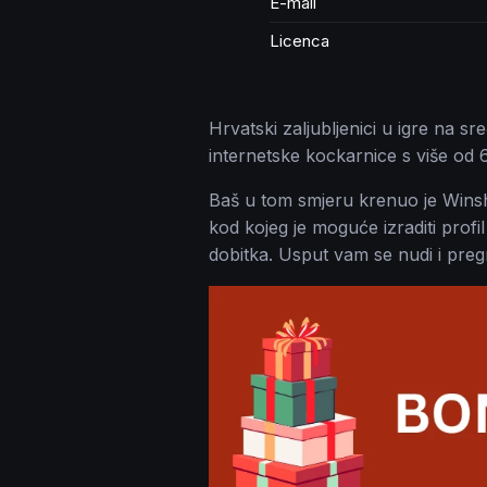
E-mail
Licenca
Hrvatski zaljubljenici u igre na 
internetske kockarnice s više od 6 
Baš u tom smjeru krenuo je Winsh
kod kojeg je moguće izraditi profil
dobitka. Usput vam se nudi i preg