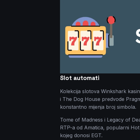
Slot automati
Kolekcija slotova Winkshark kasin
i The Dog House predvode Pragmat
konstantno mijenja broj simbola.
Tome of Madness i Legacy of Dead 
RTP-a od Amatica, popularni Hot 
kojeg donosi EGT.