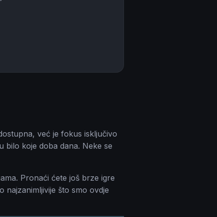
dostupna, već je fokus isključivo
 u bilo koje doba dana. Neke se
jama. Pronaći ćete još brze igre
 najzanimljivije što smo ovdje