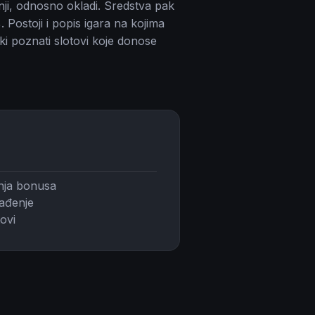
ji, odnosno okladi. Sredstva pak
 Postoji i popis igara na kojima
eki poznati slotovi koje donose
anja bonusa
lađenje
ovi