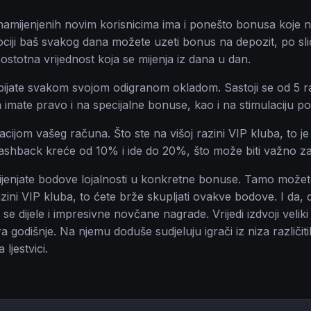
amijenjenih novim korisnicima ima i ponešto bonusa koje n
ciji baš svakog dana možete uzeti bonus na depozit, po sl
stotna vrijednost koja se mijenja iz dana u dan.
robijate svakom svojom odigranom okladom. Sastoji se od 5 r
a imate pravo i na specijalne bonuse, kao i na stimulaciju
acijom vašeg računa. Što ste na višoj razini VIP kluba, to je 
 Cashback kreće od 10% i ide do 20%, što može biti važno za
ijenjate bodove lojalnosti u konkretne bonuse. Tamo možete 
zini VIP kluba, to ćete brže skupljati ovakve bodove. I da, 
 se dijele i impresivne novčane nagrade. Vrijedi izdvoji veli
a godišnje. Na njemu doduše sudjeluju igrači iz niza različi
ljestvici.