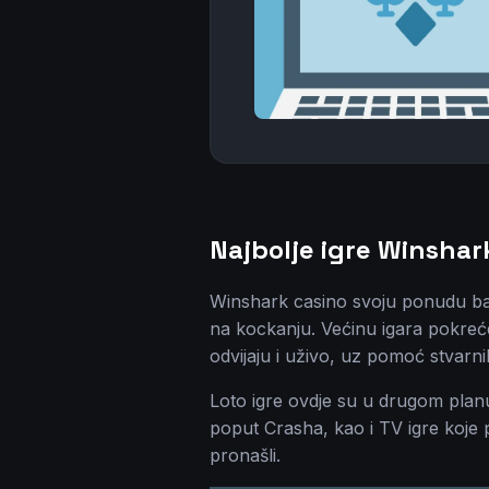
Najbolje igre Winshar
Winshark casino svoju ponudu baz
na kockanju. Većinu igara pokreće
odvijaju i uživo, uz pomoć stvarni
Loto igre
ovdje su u drugom planu, 
poput Crasha, kao i TV igre koje 
pronašli.