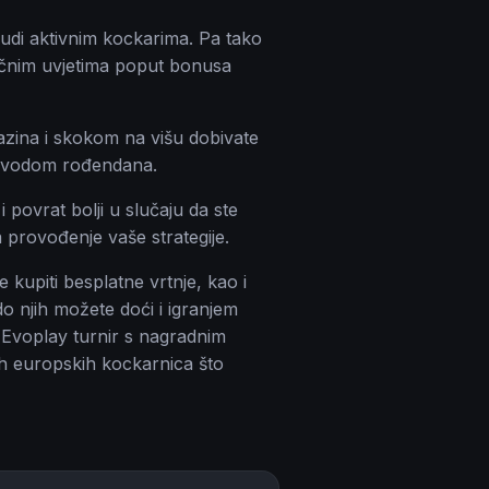
udi aktivnim kockarima. Pa tako
ičnim uvjetima poput bonusa
azina i skokom na višu dobivate
 povodom rođendana.
i povrat bolji u slučaju da ste
 provođenje vaše strategije.
kupiti besplatne vrtnje, kao i
do njih možete doći i igranjem
ki Evoplay turnir s nagradnim
tih europskih kockarnica što