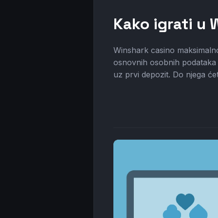
Kako igrati u
Winshark casino maksimalno 
osnovnih osobnih podataka ka
uz prvi depozit. Do njega će